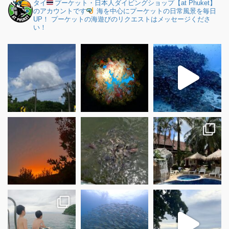
タイ
プーケット・日本人ダイビングショップ【at Phuket】
のアカウントです
海を中心にプーケットの日常風景を毎日
UP！
プーケットの海遊びのリクエストはメッセージくださ
い！