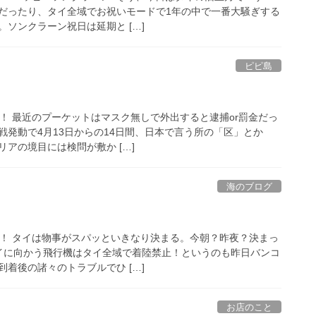
だったり、タイ全域でお祝いモードで1年の中で一番大騒ぎする
ソンクラーン祝日は延期と […]
ピピ島
です！ 最近のプーケットはマスク無しで外出すると逮捕or罰金だっ
戦発動で4月13日からの14日間、日本で言う所の「区」とか
アの境目には検問が敷か […]
海のブログ
です！ タイは物事がスパッといきなり決まる。今朝？昨夜？決まっ
イに向かう飛行機はタイ全域で着陸禁止！というのも昨日バンコ
着後の諸々のトラブルでひ […]
お店のこと