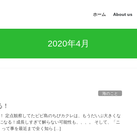
ホーム
About us
2020年4月
海のこと
る！
です！ 定点観察してたピピ島のちびカクレは、もうだいぶ大きくな
になる！成長しすぎて解らない可能性も、、、。 そして、「ニ
って事を最近まで全く知ら […]