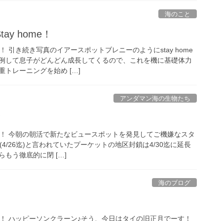
海のこと
y home！
す！ 引き続き写真のイアースポットブレニーのようにstay home
例して息子がどんどん成長してくるので、これを機に基礎体力
トレーニングを始め […]
アンダマン海の生物たち
！
です！ 今朝の朝活で新たなビュースポットを発見してご機嫌なスタ
4/26迄)と言われていたプーケットの地区封鎖は4/30迄に延長
もう徹底的に閉 […]
海のブログ
です！ ハッピーソンクラーン♪そう、今日はタイの旧正月でーす！