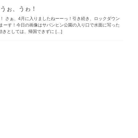
、うぉ、うゎ！
です！ さぁ、4月に入りましたねーーっ！引き続き、ロックダウン
まーす！今日の画像はサパンヒン公園の入り口で水面に写った
動きとしては、帰国できずに […]