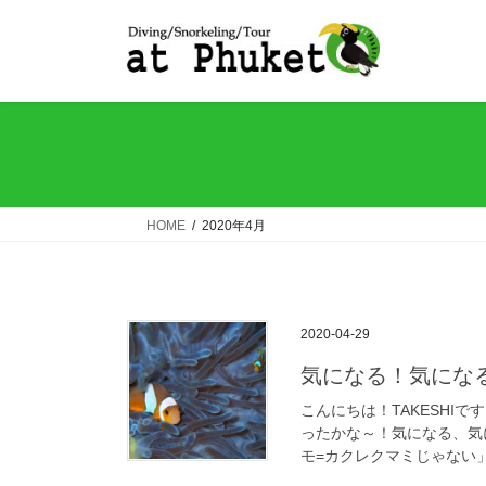
コ
ナ
ン
ビ
テ
ゲ
ン
ー
ツ
シ
へ
ョ
ス
ン
キ
に
ッ
移
HOME
2020年4月
プ
動
2020-04-29
気になる！気にな
こんにちは！TAKESHI
ったかな～！気になる、気
モ=カクレクマミじゃない」