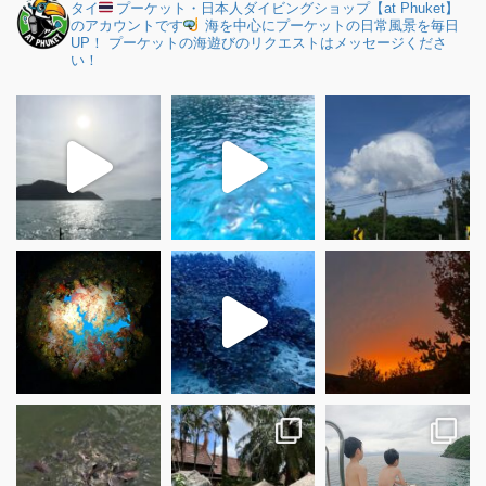
タイ
プーケット・日本人ダイビングショップ【at Phuket】
のアカウントです
海を中心にプーケットの日常風景を毎日
UP！
プーケットの海遊びのリクエストはメッセージくださ
い！