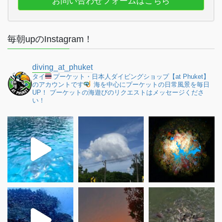
お問い合わせフォームはこちら
毎朝upのInstagram！
diving_at_phuket
タイ
プーケット・日本人ダイビングショップ【at Phuket】
のアカウントです
海を中心にプーケットの日常風景を毎日
UP！
プーケットの海遊びのリクエストはメッセージくださ
い！