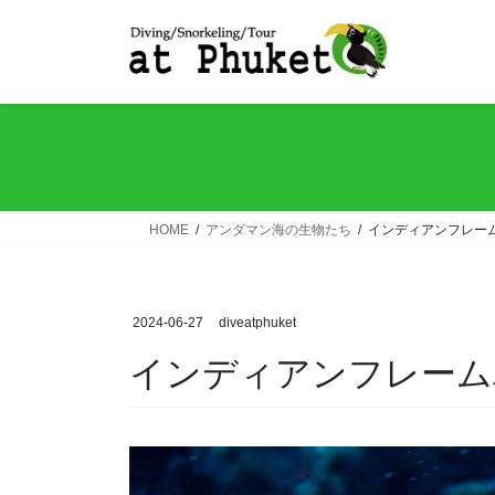
コ
ナ
ン
ビ
テ
ゲ
ン
ー
ツ
シ
へ
ョ
ス
ン
キ
に
ッ
移
HOME
アンダマン海の生物たち
インディアンフレー
プ
動
2024-06-27
diveatphuket
インディアンフレーム