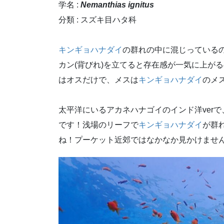
学名 :
Nemanthias
ignitus
分類 : スズキ目ハタ科
キンギョハナダイ
の群れの中に混じっている
カン(背びれ)を立てると存在感が一気に上が
はオスだけで、メスは
キンギョハナダイ
のメ
太平洋にいるアカネハナゴイのインド洋ver
です！浅場のリーフで
キンギョハナダイ
が群
ね！プーケット近郊ではなかなか見かけませ