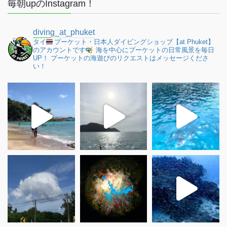
毎朝upのInstagram！
diving_at_phuket
タイ
プーケット・日本人ダイビングショップ【at Phuket】
のアカウントです
海を中心にプーケットの日常風景を毎日
UP！
プーケットの海遊びのリクエストはメッセージくださ
い！