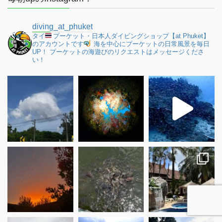
diving_at_phuket
タイ
プーケット・日本人ダイビングショップ【at Phuket】
のアカウントです
海を中心にプーケットの日常風景を毎日
UP！
プーケットの海遊びのリクエストはメッセージくださ
い！