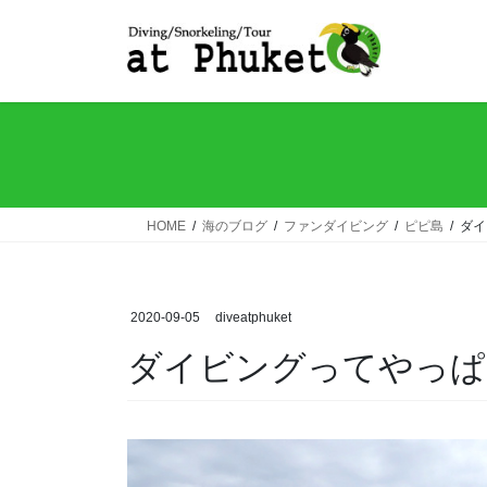
コ
ナ
ン
ビ
テ
ゲ
ン
ー
ツ
シ
へ
ョ
ス
ン
キ
に
ッ
移
HOME
海のブログ
ファンダイビング
ピピ島
ダイ
プ
動
2020-09-05
diveatphuket
ダイビングってやっぱ