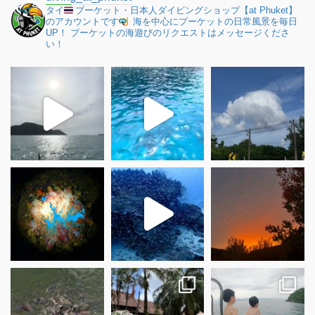
タイ
プーケット・日本人ダイビングショップ【at Phuket】
のアカウントです
海を中心にプーケットの日常風景を毎日
UP！
プーケットの海遊びのリクエストはメッセージくださ
い！