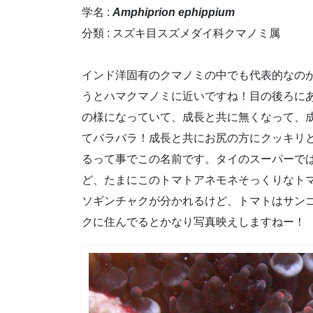
学名 :
Amphiprion ephippium
分類 : スズキ目スズメダイ科クマノミ属
インド洋固有のクマノミの中でも代表的なの
うとハマクマノミに近いですね！目の後ろに
の様になっていて、成長と共に無くなって、
てバラバラ！成長と共にお尻の方にクッキリ
るって事でこの名前です。タイのスーパーで
ど、たまにこのトマトアネモネそっくりなト
ソギンチャクが分かれるけど、トマトはサン
クに住んでるとかなり写真映えしますねー！