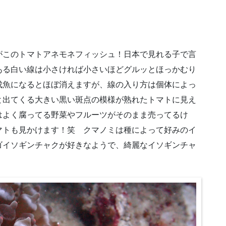
がこのトマトアネモネフィッシュ！日本で見れる子で言
ある白い線は小さければ小さいほどグルッとほっかむり
成魚になるとほぼ消えますが、線の入り方は個体によっ
と出てくる大きい黒い斑点の模様が熟れたトマトに見え
はよく腐ってる野菜やフルーツがそのまま売ってるけ
マトも見かけます！笑 クマノミは種によって好みのイ
ゴイソギンチャクが好きなようで、綺麗なイソギンチャ