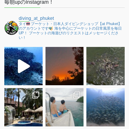
毎朝upのInstagram！
diving_at_phuket
タイ
プーケット・日本人ダイビングショップ【at Phuket】
のアカウントです
海を中心にプーケットの日常風景を毎日
UP！
プーケットの海遊びのリクエストはメッセージくださ
い！