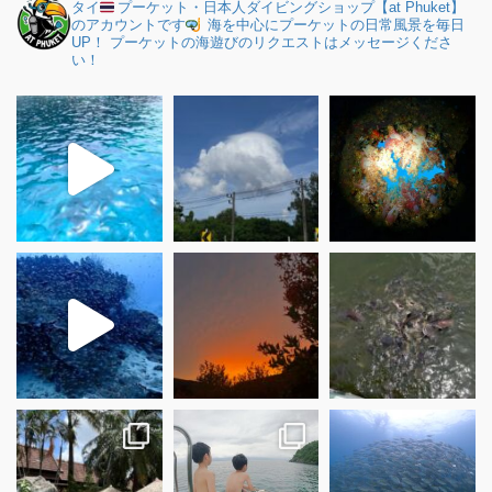
タイ
プーケット・日本人ダイビングショップ【at Phuket】
のアカウントです
海を中心にプーケットの日常風景を毎日
UP！
プーケットの海遊びのリクエストはメッセージくださ
い！