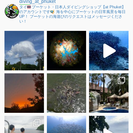
diving_at_phuket
タイ
プーケット・日本人ダイビングショップ【at Phuket】
のアカウントです
海を中心にプーケットの日常風景を毎日
UP！
プーケットの海遊びのリクエストはメッセージくださ
い！