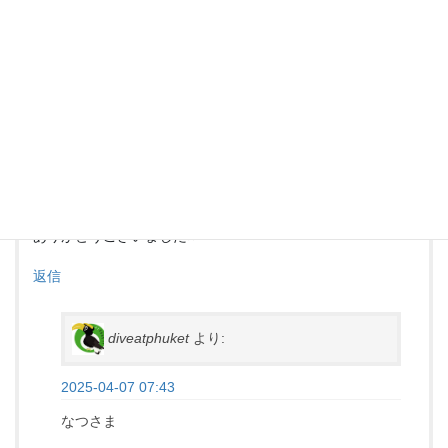
なつ
より:
2025-03-31 07:54
とても濃厚な3日間！初タイ本当最高でした◎
他のポイントも楽しそうですが…また同じポイントも行きた
いのでリピします。
ありがとうございました⭐︎
返信
diveatphuket
より:
2025-04-07 07:43
なつさま