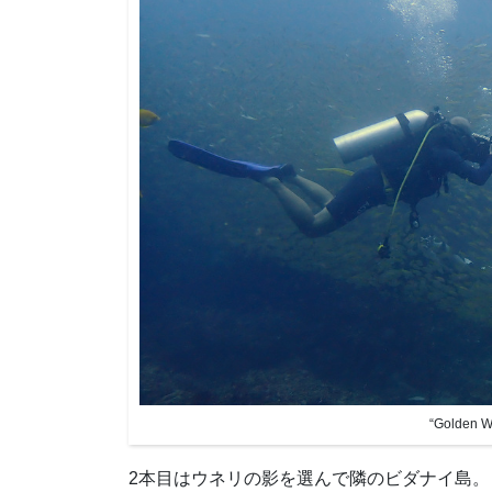
“Golde
2本目はウネリの影を選んで隣のビダナイ島。