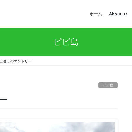
ホーム
About us
ピピ島
と熟〇のエントリー
ピピ島
ー