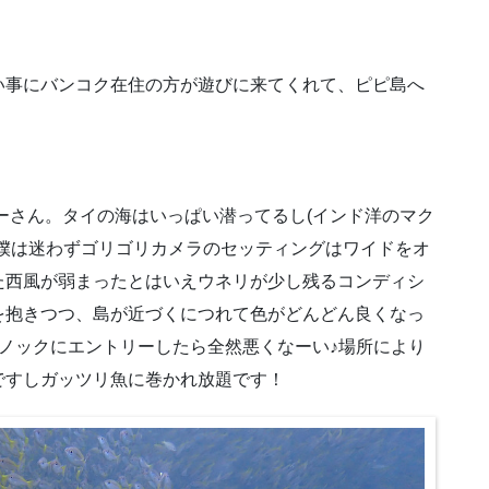
い事にバンコク在住の方が遊びに来てくれて、ピピ島へ
バーさん。タイの海はいっぱい潜ってるし(インド洋のマク
僕は迷わずゴリゴリカメラのセッティングはワイドをオ
た西風が弱まったとはいえウネリが少し残るコンディシ
を抱きつつ、島が近づくにつれて色がどんどん良くなっ
ノックにエントリーしたら全然悪くなーい♪場所により
ですしガッツリ魚に巻かれ放題です！