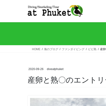
コ
ナ
ン
ビ
テ
ゲ
ン
ー
ツ
シ
へ
ョ
ス
ン
キ
に
ッ
移
HOME
海のブログ
ファンダイビング
ピピ島
産卵
プ
動
2020-09-26
diveatphuket
産卵と熟〇のエントリ