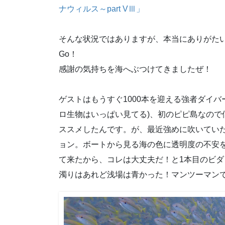
ナウィルス～part VⅢ」
そんな状況ではありますが、本当にありがた
Go！
感謝の気持ちを海へぶつけてきましたぜ！
ゲストはもうすぐ1000本を迎える強者ダイ
ロ生物はいっぱい見てる)、初のピピ島なので
ススメしたんです。が、最近強めに吹いてい
ョン。ボートから見る海の色に透明度の不安
て来たから、コレは大丈夫だ！と1本目のビダ
濁りはあれど浅場は青かった！マンツーマン