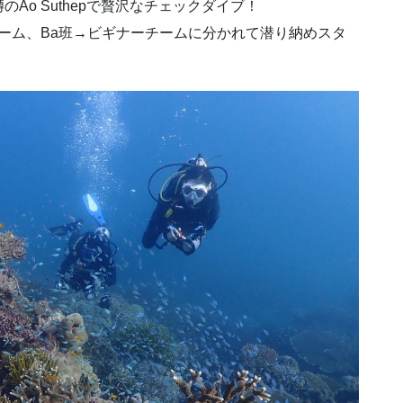
Ao Suthepで贅沢なチェックダイブ！
イドチーム、Ba班→ビギナーチームに分かれて潜り納めスタ