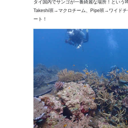
タイ国内でサンゴが一番綺麗な場所！という噂の
Takeshi班→マクロチーム、Pipe班→ワ
ート！