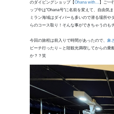
のダイビングショップ【
Ohana with…
】ご一行
ップ中は”Ohana号”に名前を変えて、自由
ミラン海域はダイバーも多いので潜る場所や
らのコース取り！そんな事ができちゃうのも
今回の旅程は前入りで時間があったので、
象
ビーチ行ったり～と陸観光満喫してからの乗
か？？笑