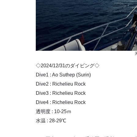
◇2024/12/31のダイビング◇
Dive1 : Ao Suthep (Surin)
Dive2 : Richelieu Rock
Dive3 : Richelieu Rock
Dive4 : Richelieu Rock
透明度 : 10-25ｍ
水温 : 28-29℃