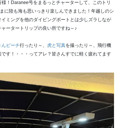
様！Daranee号をまるっとチャーターして、このトリ
気ままに陸も海も思いっきり楽しんできました！年越しのシ
タイミングを他のダイビングボートとは少しズラしなが
チャータートリップの良い所ですね～♪
さんビーチ
行ったり～、
虎と写真
を撮ったり～、飛行機
船です！・・・ってアレ？皆さんすでに軽く疲れてます