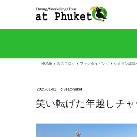
コ
ナ
ン
ビ
テ
ゲ
ン
ー
ツ
シ
へ
ョ
ス
ン
キ
に
ッ
移
HOME
海のブログ
ファンダイビング
シミラン諸島
プ
動
2025-01-02
diveatphuket
笑い転げた年越しチャ