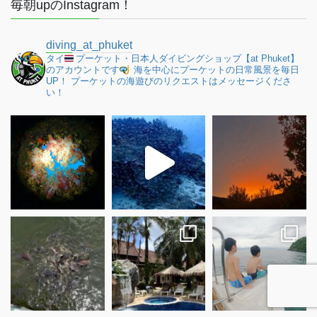
毎朝upのInstagram！
diving_at_phuket
タイ
プーケット・日本人ダイビングショップ【at Phuket】
のアカウントです
海を中心にプーケットの日常風景を毎日
UP！
プーケットの海遊びのリクエストはメッセージくださ
い！