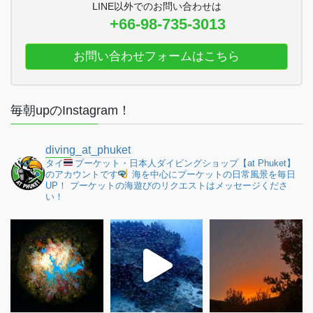
LINE以外でのお問い合わせは
+66-98-735-3013
お問い合わせフォームはこちら
毎朝upのInstagram！
diving_at_phuket
タイ
プーケット・日本人ダイビングショップ【at Phuket】
のアカウントです
海を中心にプーケットの日常風景を毎日
UP！
プーケットの海遊びのリクエストはメッセージくださ
い！