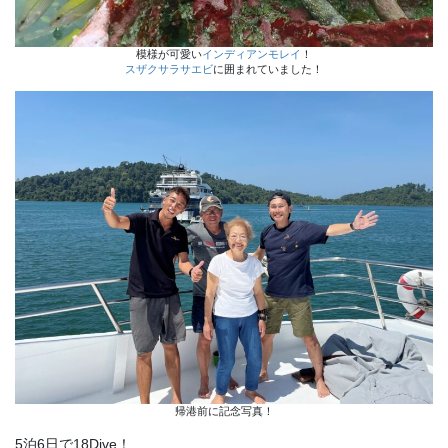
模様が可愛い
インディアンモレイ
！
スザクサラサエビ
に囲まれていました！
帰港前に記念写真！
5泊6日で18Dive！